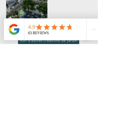
Voir d'autres créations de jardin
Voir nos prestations
CONTACTEZ-NOUS
HOCQUET PAYSAGE : SAS - RCS
819761982
-
Capital