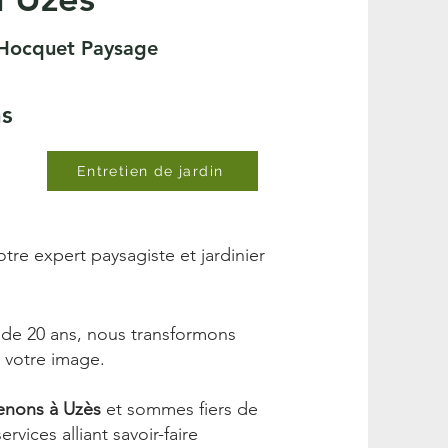
- Hocquet Paysage
ns
Entretien de jardin
re expert paysagiste et jardinier
 de 20 ans, nous transformons
à votre image.
venons à Uzès
et sommes fiers de
ices alliant savoir-faire