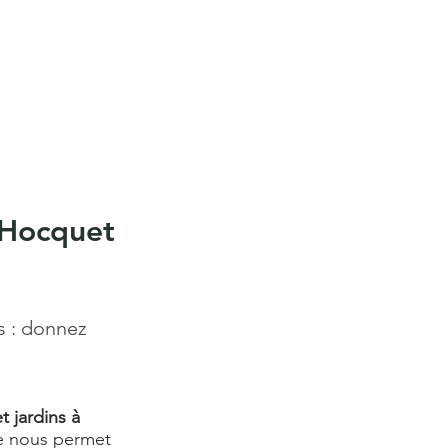
 Hocquet
s : donnez
t jardins à
ire nous permet