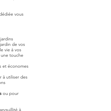
 dédiée vous
jardins
jardin de vos
e vie à vos
t une touche
ces et économes
à utiliser des
ons
s
ou pour
nquillité à