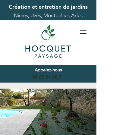
Création et entretien de jardins
Nîmes, Uzès, Montpellier, Arles
Appelez-nous
04 65 84 88 71