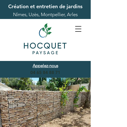
Création et entretien de jardins
Nîmes, Uzès, Montpellier, Arles
Appelez-nous
04 65 84 88 71