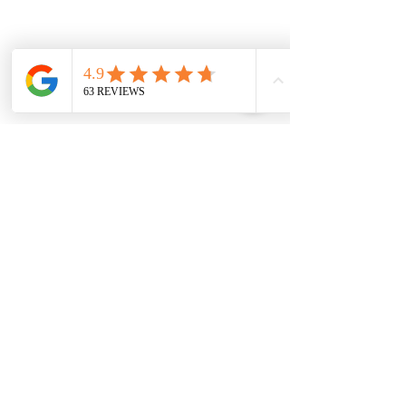
CONTACTEZ-NOUS
HOCQUET PAYSAGE : SAS - RCS
819761982
-
Capital
social : 5000 €
-
Tél :
04 65 84 88 71